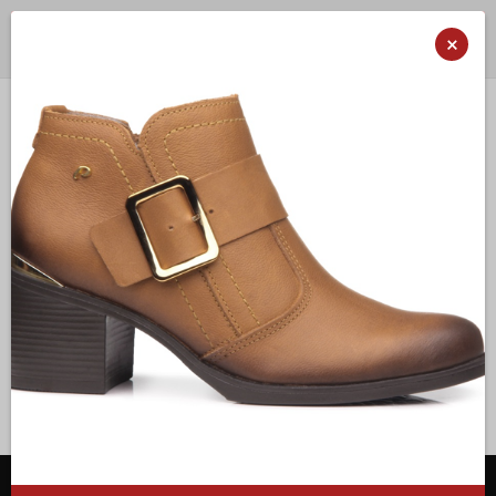
Portes gratuitos a partir de 50€ para Portugal Continental
×
Já estão disponívesis as
Promoções de Primavera/Verão
Alternar