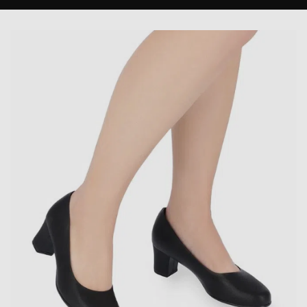
navegação
Promoções de Primavera/Verão
2026 🌿☀️
Explore peças elegantes, leves e versáteis, pensadas para
os dias mais luminosos da estação.
Ver coleção